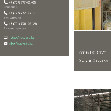
+7 (707) 777-01-05
Основной
+7 (727) 272-23-60
Бухгалтерия
+7 (701) 738-06-28
Администрация
http://nacagro.kz
info@nac-stt.kz
от 6 000 ₸/т
Услуги Фасовки