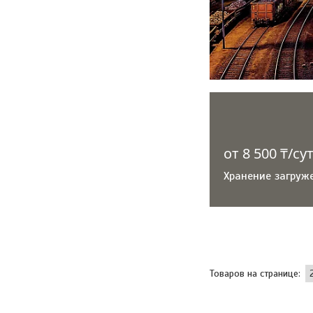
от 8 500 ₸/су
Хранение загруж